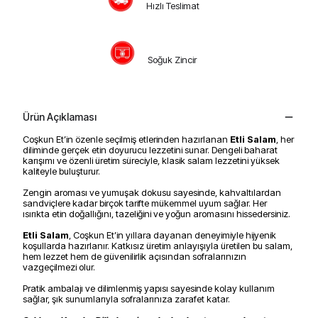
Hızlı Teslimat
Soğuk Zincir
Ürün Açıklaması
Coşkun Et’in özenle seçilmiş etlerinden hazırlanan
Etli Salam
, her
diliminde gerçek etin doyurucu lezzetini sunar. Dengeli baharat
karışımı ve özenli üretim süreciyle, klasik salam lezzetini yüksek
kaliteyle buluşturur.
Zengin aroması ve yumuşak dokusu sayesinde, kahvaltılardan
sandviçlere kadar birçok tarifte mükemmel uyum sağlar. Her
ısırıkta etin doğallığını, tazeliğini ve yoğun aromasını hissedersiniz.
Etli Salam
, Coşkun Et’in yıllara dayanan deneyimiyle hijyenik
koşullarda hazırlanır. Katkısız üretim anlayışıyla üretilen bu salam,
hem lezzet hem de güvenilirlik açısından sofralarınızın
vazgeçilmezi olur.
Pratik ambalajı ve dilimlenmiş yapısı sayesinde kolay kullanım
sağlar, şık sunumlarıyla sofralarınıza zarafet katar.