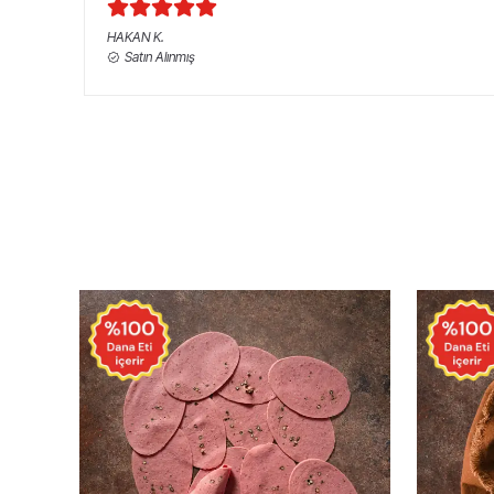
HAKAN
K.
Satın Alınmış