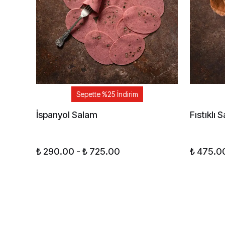
Sepette %25 İndirim
İspanyol Salam
Fıstıklı 
₺ 290.00
-
₺ 725.00
₺ 475.0