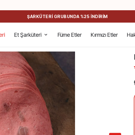
ŞARKÜTERİ GRUBUNDA %25 İNDİRİM
eri
Et Şarküteri
Füme Etler
Kırmızı Etler
Hak