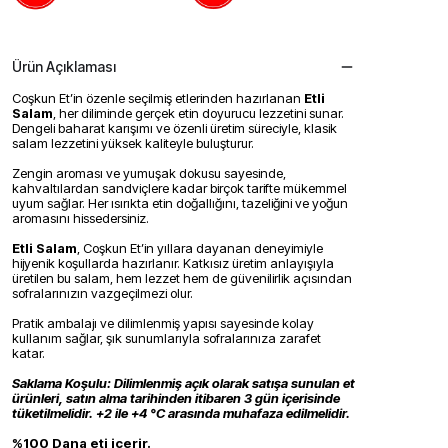
Ürün Açıklaması
Coşkun Et’in özenle seçilmiş etlerinden hazırlanan
Etli
Salam
, her diliminde gerçek etin doyurucu lezzetini sunar.
Dengeli baharat karışımı ve özenli üretim süreciyle, klasik
salam lezzetini yüksek kaliteyle buluşturur.
Zengin aroması ve yumuşak dokusu sayesinde,
kahvaltılardan sandviçlere kadar birçok tarifte mükemmel
uyum sağlar. Her ısırıkta etin doğallığını, tazeliğini ve yoğun
aromasını hissedersiniz.
Etli Salam
, Coşkun Et’in yıllara dayanan deneyimiyle
hijyenik koşullarda hazırlanır. Katkısız üretim anlayışıyla
üretilen bu salam, hem lezzet hem de güvenilirlik açısından
sofralarınızın vazgeçilmezi olur.
Pratik ambalajı ve dilimlenmiş yapısı sayesinde kolay
kullanım sağlar, şık sunumlarıyla sofralarınıza zarafet
katar.
Saklama Koşulu: Dilimlenmiş açık olarak satışa sunulan et
ürünleri, satın alma tarihinden itibaren 3 gün içerisinde
tüketilmelidir. +2 ile +4 °C arasında muhafaza edilmelidir.
%100 Dana eti içerir.