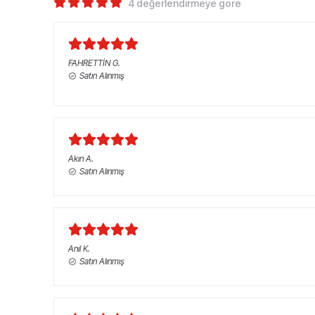
4 değerlendirmeye göre
FAHRETTİN
G.
Satın Alınmış
Akın
A.
Satın Alınmış
Anıl
K.
Satın Alınmış