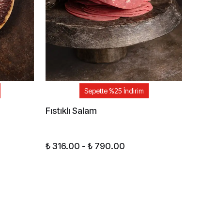
Sepette %25 İndirim
Fıstıklı Salam
Maca
₺ 316.00
-
₺ 790.00
₺ 30