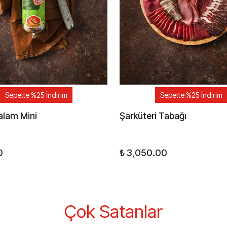
Sepette %25 İndirim
Sepette %25 İndirim
Salam Mini
Şarküteri Tabağı
0
₺ 3,050.00
Çok Satanlar