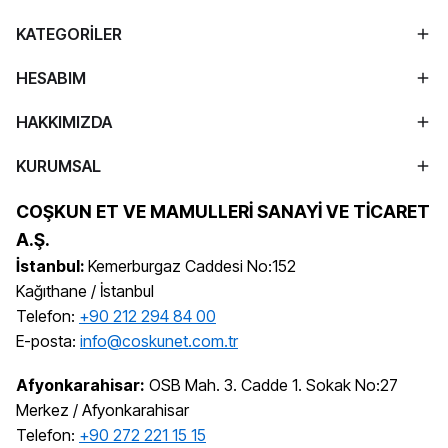
KATEGORİLER
HESABIM
HAKKIMIZDA
KURUMSAL
COŞKUN ET VE MAMULLERİ SANAYİ VE TİCARET
A.Ş.
İstanbul:
Kemerburgaz Caddesi No:152
Kağıthane / İstanbul
Telefon:
+90 212 294 84 00
E-posta:
info@coskunet.com.tr
Afyonkarahisar:
OSB Mah. 3. Cadde 1. Sokak No:27
Merkez / Afyonkarahisar
Telefon:
+90 272 221 15 15