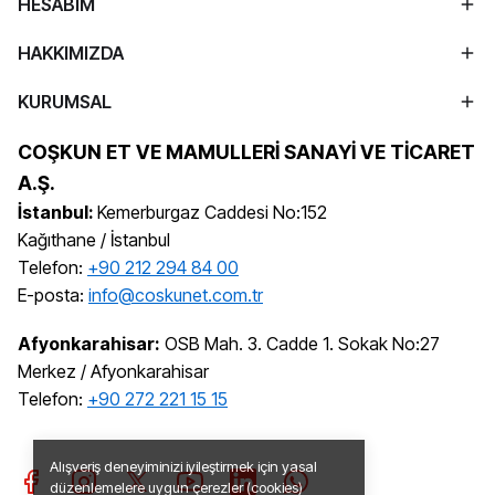
HESABIM
HAKKIMIZDA
KURUMSAL
COŞKUN ET VE MAMULLERİ SANAYİ VE TİCARET
A.Ş.
İstanbul:
Kemerburgaz Caddesi No:152
Kağıthane / İstanbul
Telefon:
+90 212 294 84 00
E-posta:
info@coskunet.com.tr
Afyonkarahisar:
OSB Mah. 3. Cadde 1. Sokak No:27
Merkez / Afyonkarahisar
Telefon:
+90 272 221 15 15
Alışveriş deneyiminizi iyileştirmek için yasal
düzenlemelere uygun çerezler (cookies)