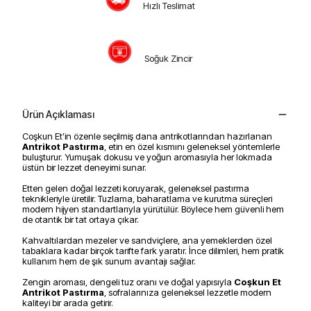
Hızlı Teslimat
Soğuk Zincir
Ürün Açıklaması
Coşkun Et’in özenle seçilmiş dana antrikotlarından hazırlanan
Antrikot Pastırma
, etin en özel kısmını geleneksel yöntemlerle
buluşturur. Yumuşak dokusu ve yoğun aromasıyla her lokmada
üstün bir lezzet deneyimi sunar.
Etten gelen doğal lezzeti koruyarak, geleneksel pastırma
teknikleriyle üretilir. Tuzlama, baharatlama ve kurutma süreçleri
modern hijyen standartlarıyla yürütülür. Böylece hem güvenli hem
de otantik bir tat ortaya çıkar.
Kahvaltılardan mezeler ve sandviçlere, ana yemeklerden özel
tabaklara kadar birçok tarifte fark yaratır. İnce dilimleri, hem pratik
kullanım hem de şık sunum avantajı sağlar.
Zengin aroması, dengeli tuz oranı ve doğal yapısıyla
Coşkun Et
Antrikot Pastırma
, sofralarınıza geleneksel lezzetle modern
kaliteyi bir arada getirir.