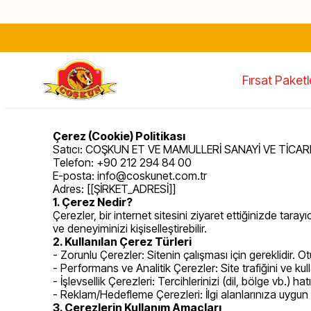
Fırsat Paketl
Çerez (Cookie) Politikası
Satıcı: COŞKUN ET VE MAMULLERİ SANAYİ VE TİCA
Telefon: +90 212 294 84 00
E-posta:
info@coskunet.com.tr
Adres: [[ŞİRKET_ADRESİ]]
1. Çerez Nedir?
Çerezler, bir internet sitesini ziyaret ettiğinizde taray
ve deneyiminizi kişiselleştirebilir.
2. Kullanılan Çerez Türleri
- Zorunlu Çerezler: Sitenin çalışması için gereklidir. Ot
- Performans ve Analitik Çerezler: Site trafiğini ve ku
- İşlevsellik Çerezleri: Tercihlerinizi (dil, bölge vb.) hatı
- Reklam/Hedefleme Çerezleri: İlgi alanlarınıza uygun 
3. Çerezlerin Kullanım Amaçları