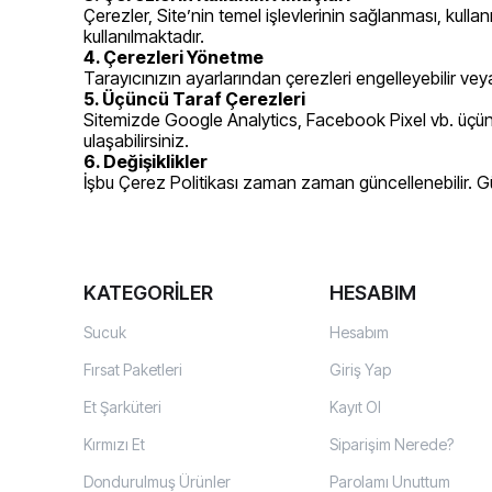
Çerezler, Site’nin temel işlevlerinin sağlanması, kullan
kullanılmaktadır.
4. Çerezleri Yönetme
Tarayıcınızın ayarlarından çerezleri engelleyebilir veya
5. Üçüncü Taraf Çerezleri
Sitemizde Google Analytics, Facebook Pixel vb. üçüncü tar
ulaşabilirsiniz.
6. Değişiklikler
İşbu Çerez Politikası zaman zaman güncellenebilir. Gün
KATEGORİLER
HESABIM
Sucuk
Hesabım
Fırsat Paketleri
Giriş Yap
Et Şarküteri
Kayıt Ol
Kırmızı Et
Siparişim Nerede?
Dondurulmuş Ürünler
Parolamı Unuttum