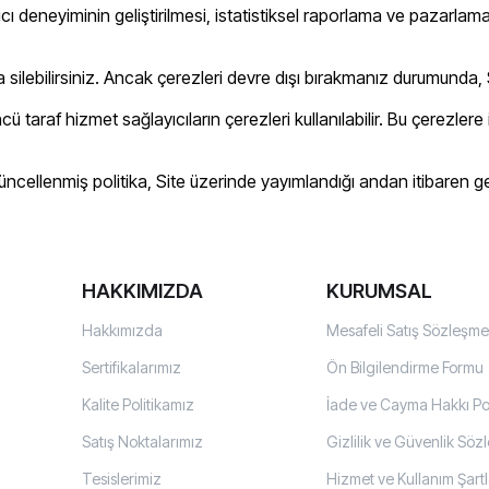
ıcı deneyiminin geliştirilmesi, istatistiksel raporlama ve pazarlama
 silebilirsiniz. Ancak çerezleri devre dışı bırakmanız durumunda, S
af hizmet sağlayıcıların çerezleri kullanılabilir. Bu çerezlere ilişk
cellenmiş politika, Site üzerinde yayımlandığı andan itibaren geç
HAKKIMIZDA
KURUMSAL
Hakkımızda
Mesafeli Satış Sözleşme
Sertifikalarımız
Ön Bilgilendirme Formu
Kalite Politikamız
İade ve Cayma Hakkı Pol
Satış Noktalarımız
Gizlilik ve Güvenlik Söz
Tesislerimiz
Hizmet ve Kullanım Şartl