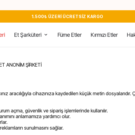
1.500₺ ÜZERİ ÜCRETSİZ KARGO
eri
Et Şarküteri
Füme Etler
Kırmızı Etler
Hak
RET ANONİM ŞİRKETİ
ıcınız aracılığıyla cihazınıza kaydedilen küçük metin dosyalarıdır. Ç
urum açma, güvenlik ve sipariş işlemlerinde kullanılır.
llanımını anlamamıza yardımcı olur.
rlar.
reklamların sunulmasını sağlar.