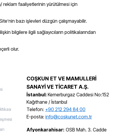
/ reklam faaliyetlerinin yürütülmesi için
ite’nin bazı işlevleri düzgün çalışmayabilir.
in bilgilere ilgili sağlayıcıların politikalarından
erli olur.
COŞKUN ET VE MAMULLERİ
SANAYİ VE TİCARET A.Ş.
si
İstanbul:
Kemerburgaz Caddesi No:152
Kağıthane / İstanbul
Telefon:
+90 212 294 84 00
itikası
E-posta:
info@coskunet.com.tr
leşmesi
arı
Afyonkarahisar:
OSB Mah. 3. Cadde