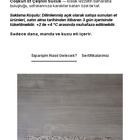
Coşkun Et Çeşnili Sucuk
— klasik lezzetin baharatla
buluştuğu, sofralarınıza karakter katan özel bir tat.
Saklama Koşulu: Dilimlenmiş açık olarak satışa sunulan et
ürünleri, satın alma tarihinden itibaren 3 gün içerisinde
tüketilmelidir. +2 ile +4 °C arasında muhafaza edilmelidir.
Sadece dana, manda ve kuzu eti içerir.
Siparişim Nasıl Gelecek?
Sertifikalarımız