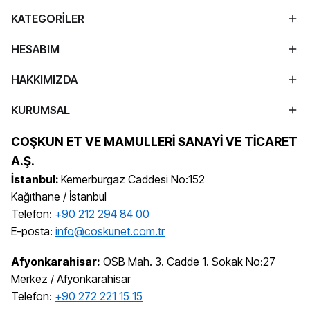
KATEGORİLER
HESABIM
HAKKIMIZDA
KURUMSAL
COŞKUN ET VE MAMULLERİ SANAYİ VE TİCARET
A.Ş.
İstanbul:
Kemerburgaz Caddesi No:152
Kağıthane / İstanbul
Telefon:
+90 212 294 84 00
E-posta:
info@coskunet.com.tr
Afyonkarahisar:
OSB Mah. 3. Cadde 1. Sokak No:27
Merkez / Afyonkarahisar
Telefon:
+90 272 221 15 15