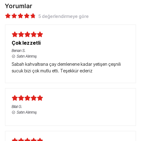
Yorumlar
5 değerlendirmeye göre
Çok lezzetli
Benan
S.
Satın Alınmış
Sabah kahvaltısına çay demlenene kadar yetişen çeşnili
sucuk bizi çok mutlu etti. Teşekkür ederiz
Bilal
G.
Satın Alınmış