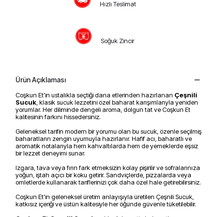
Hızlı Teslimat
Soğuk Zincir
Ürün Açıklaması
Coşkun Et’in ustalıkla seçtiği dana etlerinden hazırlanan
Çeşnili
Sucuk
, klasik sucuk lezzetini özel baharat karışımlarıyla yeniden
yorumlar. Her diliminde dengeli aroma, dolgun tat ve Coşkun Et
kalitesinin farkını hissedersiniz.
Geleneksel tarifin modern bir yorumu olan bu sucuk, özenle seçilmiş
baharatların zengin uyumuyla hazırlanır. Hafif acı, baharatlı ve
aromatik notalarıyla hem kahvaltılarda hem de yemeklerde eşsiz
bir lezzet deneyimi sunar.
Izgara, tava veya fırın fark etmeksizin kolay pişirilir ve sofralarınıza
yoğun, iştah açıcı bir koku getirir. Sandviçlerde, pizzalarda veya
omletlerde kullanarak tariflerinizi çok daha özel hale getirebilirsiniz.
Coşkun Et’in geleneksel üretim anlayışıyla üretilen Çeşnili Sucuk,
katkısız içeriği ve üstün kalitesiyle her öğünde güvenle tüketilebilir.