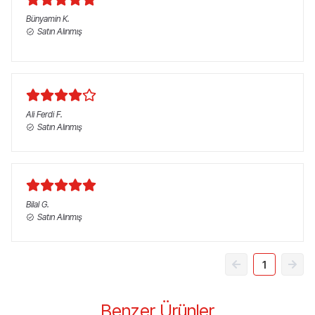
Bünyamin
K.
Satın Alınmış
Ali Ferdi
F.
Satın Alınmış
Bilal
G.
Satın Alınmış
1
Benzer Ürünler