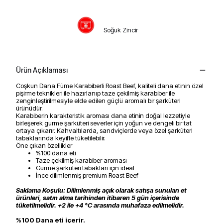
Soğuk Zincir
Ürün Açıklaması
Coşkun Dana Füme Karabiberli Roast Beef, kaliteli dana etinin özel
pişirme teknikleri ile hazırlanıp taze çekilmiş karabiber ile
zenginleştirilmesiyle elde edilen güçlü aromalı bir şarküteri
ürünüdür.
Karabiberin karakteristik aroması dana etinin doğal lezzetiyle
birleşerek gurme şarküteri severler için yoğun ve dengeli bir tat
ortaya çıkarır. Kahvaltılarda, sandviçlerde veya özel şarküteri
tabaklarında keyifle tüketilebilir.
Öne çıkan özellikler
%100 dana eti
Taze çekilmiş karabiber aroması
Gurme şarküteri tabakları için ideal
İnce dilimlenmiş premium Roast Beef
Saklama Koşulu: Dilimlenmiş açık olarak satışa sunulan et
ürünleri, satın alma tarihinden itibaren 5 gün içerisinde
tüketilmelidir. +2 ile +4 °C arasında muhafaza edilmelidir.
%100 Dana eti içerir.