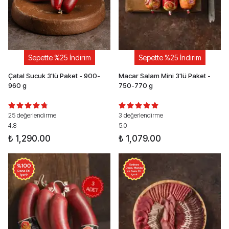
Sepette %25 İndirim
Sepette %25 İndirim
Çatal Sucuk 3'lü Paket - 900-
Macar Salam Mini 3'lü Paket -
960 g
750-770 g
25 değerlendirme
3 değerlendirme
4.8
5.0
₺ 1,290.00
₺ 1,079.00