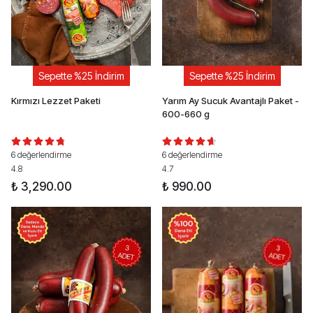
Sepette %25 İndirim
Sepette %25 İndirim
Kırmızı Lezzet Paketi
Yarım Ay Sucuk Avantajlı Paket -
600-660 g
6 değerlendirme
6 değerlendirme
4.8
4.7
₺ 3,290.00
₺ 990.00