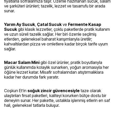
fiyatlarla sofralarınıza taşır. Özenle hazırlanan sucuk, salam
ve şarküteri ürünleri; tazelik, lezzet ve tasarrufu bir arada
sunar.
Yarım Ay Sucuk
,
Çatal Sucuk
ve
Fermente Kasap
Sucuk
gibi klasik lezzetler, çoklu paketlerde pratik kullanım
ve uzun süreli tazelik sağlar. Her biri özenle seçilmiş
etlerden, geleneksel baharat karışımlarıyla üretilir;
kahvaltılardan pizza ve omletlere kadar birçok tarife uyum
sağlar.
Macar Salam Mini
gibi özel ürünler, pratik boyutlarıyla
günlük kullanımda kolaylık sunarken, yoğun aromasıyla her
öğüne lezzet katar. Misafir sofralarından atıştırmalıklara
kadar her durumda fark yaratır.
Coşkun Et’in
soğuk zincir güvencesiyle
taze olarak
ulaştırılan fırsat paketleri, kaliteyi korurken bütçe dostu bir
deneyim sunar. Her pakette, ustalıkla işlenmiş etlerin en saf
hali, geleneksel tatlarla buluşur.