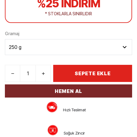
%25 İNDİRİM
* STOKLARLA SINIRLIDIR
Gramaj
SEPETE EKLE
HEMEN AL
Hızlı Teslimat
Soğuk Zincir