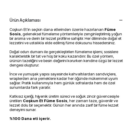
Ürün Açıklaması
Coşkun Et’in seçkin dana etlerinden özenle hazırlanan
Füme
Sosis
, geleneksel fümeleme yöntemleriyle zenginleştirilmiş yoğun
bir aroma ve derin bir lezzet profiline sahiptir. Her diliminde doğal et
lezzetini ve ustalıkla elde edilmiş füme dokusunu hissedersiniz.
Doğal odun dumanı ile gerçekleştirilen fümeleme işlemi, sosislere
karakteristik bir tat ve hoş bir koku kazandırır. Bu özel yöntem,
ürünün tazeliğini ve besin değerini korurken kendine özgü bir lezzet
dengesi oluşturur.
İnce ve yumuşak yapısı sayesinde kahvaltılardan sandviçlere,
wraplerden ana yemeklere kadar her öğünde mükemmel uyum
sağlar. Pratik kullanımıyla hem günlük sofralarda hem de özel
sunumlarda fark yaratır.
Katkısız içeriği, hijyenik üretim süreci ve soğuk zincir güvencesiyle
üretilen
Coşkun Et Füme Sosis
, her zaman taze, güvenilir ve
lezzet dolu bir seçenektir. Günün her anında zarif bir füme lezzet
deneyimi sunar.
%100 Dana eti içerir.