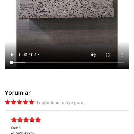
Yorumlar
1 değerlendirmeye göre
Emir
K.
Satın Alınmış