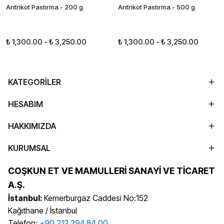
Antrikot Pastırma - 200 g
Antrikot Pastırma - 500 g
₺ 1,300.00
-
₺ 3,250.00
₺ 1,300.00
-
₺ 3,250.00
KATEGORİLER
HESABIM
HAKKIMIZDA
KURUMSAL
COŞKUN ET VE MAMULLERİ SANAYİ VE TİCARET
A.Ş.
İstanbul:
Kemerburgaz Caddesi No:152
Kağıthane / İstanbul
Telefon:
+90 212 294 84 00