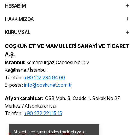
HESABIM
HAKKIMIZDA
KURUMSAL
COŞKUN ET VE MAMULLERİ SANAYİ VE TİCARET
A.Ş.
İstanbul:
Kemerburgaz Caddesi No:152
Kağıthane / İstanbul
Telefon:
+90 212 294 84 00
E-posta:
info@coskunet.com.tr
Afyonkarahisar:
OSB Mah. 3. Cadde 1. Sokak No:27
Merkez / Afyonkarahisar
Telefon:
+90 272 221 15 15
Alışveriş deneyiminizi iyileştirmek için yasal