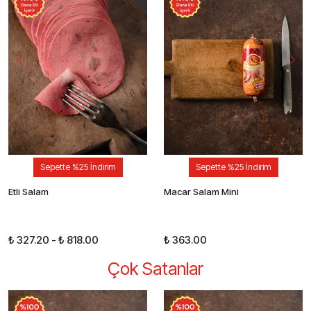
Sepette %25 İndirim
Sepette %25 İndirim
Etli Salam
Macar Salam Mini
₺ 327.20
-
₺ 818.00
₺ 363.00
Çok Satanlar