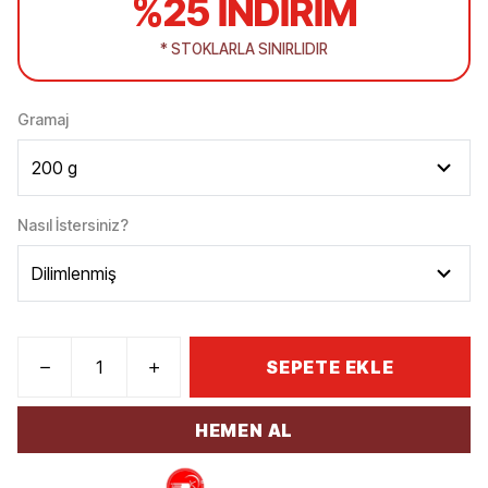
%25 İNDİRİM
* STOKLARLA SINIRLIDIR
Gramaj
Nasıl İstersiniz?
SEPETE EKLE
HEMEN AL