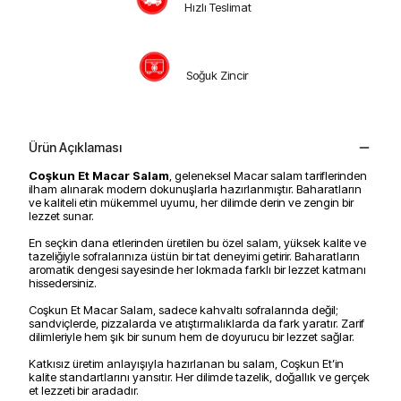
Hızlı Teslimat
Soğuk Zincir
Ürün Açıklaması
Coşkun Et Macar Salam
, geleneksel Macar salam tariflerinden
ilham alınarak modern dokunuşlarla hazırlanmıştır. Baharatların
ve kaliteli etin mükemmel uyumu, her dilimde derin ve zengin bir
lezzet sunar.
En seçkin dana etlerinden üretilen bu özel salam, yüksek kalite ve
tazeliğiyle sofralarınıza üstün bir tat deneyimi getirir. Baharatların
aromatik dengesi sayesinde her lokmada farklı bir lezzet katmanı
hissedersiniz.
Coşkun Et Macar Salam, sadece kahvaltı sofralarında değil;
sandviçlerde, pizzalarda ve atıştırmalıklarda da fark yaratır. Zarif
dilimleriyle hem şık bir sunum hem de doyurucu bir lezzet sağlar.
Katkısız üretim anlayışıyla hazırlanan bu salam, Coşkun Et’in
kalite standartlarını yansıtır. Her dilimde tazelik, doğallık ve gerçek
et lezzeti bir aradadır.