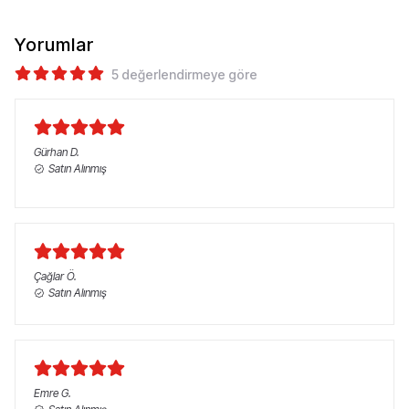
Yorumlar
5 değerlendirmeye göre
Gürhan
D.
Satın Alınmış
Çağlar
Ö.
Satın Alınmış
Emre
G.