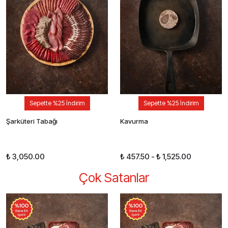
Sepette %25 İndirim
Sepette %25 İndirim
Şarküteri Tabağı
Kavurma
₺ 3,050.00
₺ 457.50
-
₺ 1,525.00
Çok Satanlar