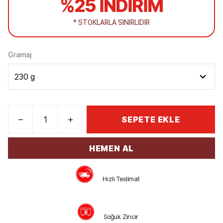
%25 İNDİRİM
* STOKLARLA SINIRLIDIR
Gramaj
SEPETE EKLE
HEMEN AL
Hızlı Teslimat
Soğuk Zincir