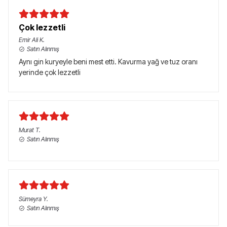
Çok lezzetli
Emir Ali
K.
Satın Alınmış
Aynı gin kuryeyle beni mest etti. Kavurma yağ ve tuz oranı
yerinde çok lezzetli
Murat
T.
Satın Alınmış
Sümeyra
Y.
Satın Alınmış