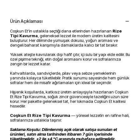
Ürün Açıklaması
Coşkun Et’in ustalıkla seçtiği dana etlerinden hazırlanan
Rize
Tipi Kavurma
, geleneksel lezzet ile modern üretim kalitesini
buluşturur. Her diliminde yumuşak dokusu, yoğun aroması ve
dengeli baharat karışımıyla damaklarda kalıcı bir tat bırakır.
Yüksek ateşte kavrularak dışı hafif çıtır, içi sulu bir yapı elde edilir. Bu
özel pişirme tekniği, etin doğal aromasını korur ve sofralarınıza
zengin bir lezzet katar.
Kahvaltılarda, sandviçlerde, pilav veya sebze yemeklerinin
yanında kolayca tüketilebilir. Pratik sunumu sayesinde hem günlük
sofralar hem de misafir ağırlamaları için ideal bir seçimdir.
Hijyenik koşullarda, katkısız üretim anlayışıyla hazırlanan Coşkun
Et Rize Tipi Kavurma, soğuk zincir güvencesiyle tazeliğini uzun süre
korur. Her pakette geleneksel tat, her lokmada Coşkun Et kalitesi
hissedilir.
Coşkun Et Rize Tipi Kavurma
— yöresel lezzetin en rafine hali,
sofralarınıza ustalıkla taşınır.
Saklama Koşulu: Dilimlenmiş açık olarak satışa sunulan et
ürünleri, satın alma tarihinden itibaren 7 gün içerisinde
tüketilmelidir. +2 ile +4 °C arasında muhafaza edilmelidir.