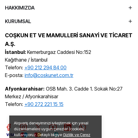
HAKKIMIZDA
KURUMSAL
COŞKUN ET VE MAMULLERİ SANAYİ VE TİCARET
A.Ş.
İstanbul:
Kemerburgaz Caddesi No:152
Kağıthane / İstanbul
Telefon:
+90 212 294 84 00
E-posta:
info@coskunet.com.tr
Afyonkarahisar:
OSB Mah. 3. Cadde 1. Sokak No:27
Merkez / Afyonkarahisar
Telefon:
+90 272 221 15 15
Alışveriş deneyiminizi iyileştirmek için yasal
düzenlemelere uygun çerezler (cookies)
kullanıyoruz. Detaylı bilgiye
Gizlilik ve Çerez